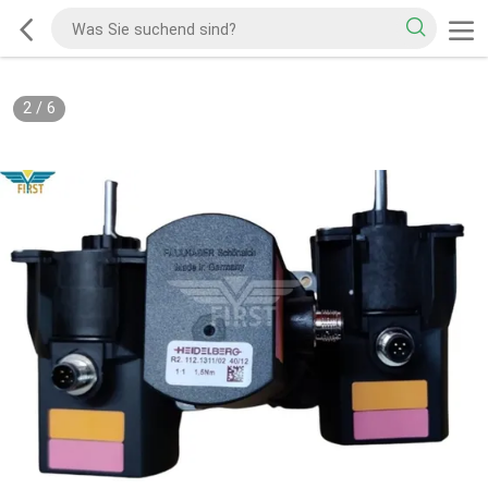
2
/
6