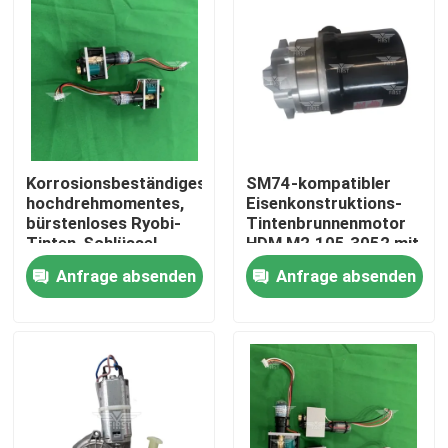
Korrosionsbeständiges,
SM74-kompatibler
hochdrehmomentes,
Eisenkonstruktions-
bürstenloses Ryobi-
Tintenbrunnenmotor
Tinten-Schlüssel-
HDM M2.105.3052 mit
Servomotor für
einjähriger Garantie
Anfrage absenden
Anfrage absenden
Druckmaschinen
Zu Hause
Produkte
Über uns