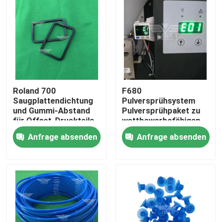
Roland 700
F680
Saugplattendichtung
Pulversprühsystem
und Gummi-Abstand
Pulversprühpaket zu
für Offset-Druckteile
wettbewerbsfähigen
mit hochwertigem
Preisen mit
Anfrage absenden
Anfrage absenden
Kunststoffmaterial
garantierter Qualität
und Quantitätsrabatt
Zu Hause
Produkte
Über uns