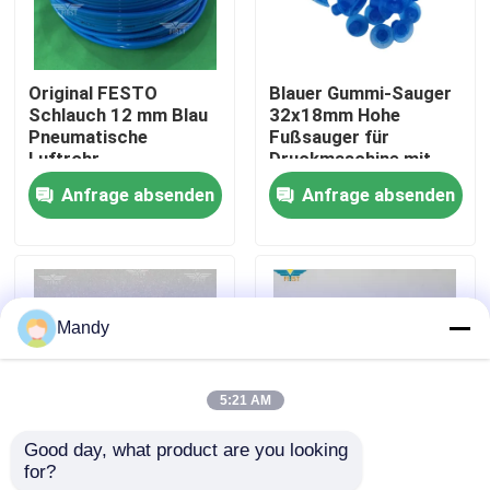
Werksbesichtigung
Original FESTO
Blauer Gummi-Sauger
Schlauch 12 mm Blau
32x18mm Hohe
Qualitätskontrolle
Pneumatische
Fußsauger für
Luftrohr
Druckmaschine mit
Weichschlauch für
langlebigem
Anfrage absenden
Anfrage absenden
Kontaktieren Sie uns
Offsetdruckmaschine
Gummimaterial
Neuigkeiten
Mandy
Rechtssachen
5:21 AM
Blog
Good day, what product are you looking 
for?
Muller Matini Sensor
Polyurethan-
Offsetdruck-Teile