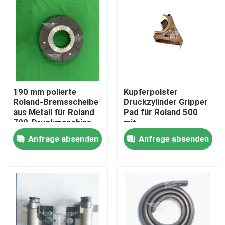
190 mm polierte
Kupferpolster
Roland-Bremsscheibe
Druckzylinder Gripper
aus Metall für Roland
Pad für Roland 500
700-Druckmaschine
mit
wettbewerbsfähigen
Anfrage absenden
Anfrage absenden
Preis
Zu Hause
Produkte
Über uns