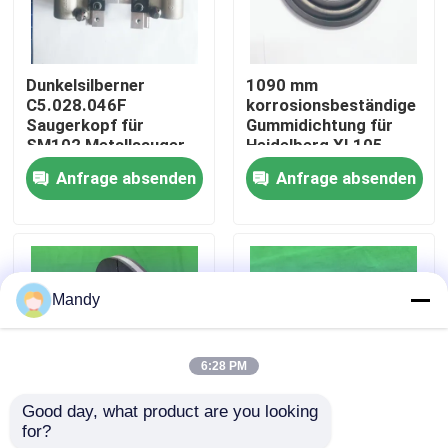
Werksbesichtigung
Dunkelsilberner
1090 mm
C5.028.046F
korrosionsbeständige
Qualitätskontrolle
Saugerkopf für
Gummidichtung für
SM102 Metallsauger
Heidelberg XL105
aus Spezialstahl
CPL-Maschine mit
Anfrage absenden
Anfrage absenden
Kontaktieren Sie uns
schnellem Versand
Neuigkeiten
Mandy
Rechtssachen
6:28 PM
Blog
Good day, what product are you looking 
for?
190 mm
High Copy Metal
Offsetdruck-Teile