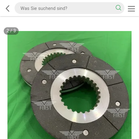
2
/
3